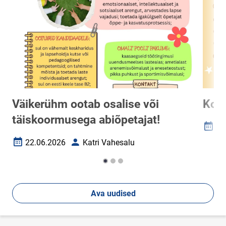
Väikerühm ootab osalise või
Kokk
täiskoormusega abiõpetajat!
22
Loomi
22.06.2026
Katri Vahesalu
Loomise kuupäev
Autor
Ava uudised