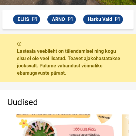
ELIIS
ARNO
Harku Vald
Link avaneb uuel leheküljel
Link avaneb uuel leheküljel
Link avaneb uuel lehe
Sõnum
Lasteaia veebileht on täiendamisel ning kogu
sisu ei ole veel lisatud. Teavet ajakohastatakse
jooksvalt. Palume vabandust võimalike
ebamugavuste pärast.
Uudised