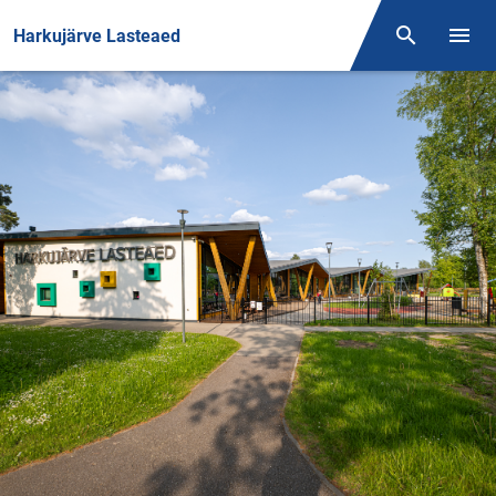
Front page
Harkujärve Lasteaed
Otsing
Menüü