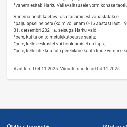
*vanem esitab Harku Vallavalitsusele vormikohase taotl
Vanema poolt kaetava osa tasumisest vabastatakse:
*paljulapseline pere (kolm või enam 0-16 aastast last, 
31. detsembri 2021 a. seisuga Harku vald;
*pere, kui ta on toimetulekutoetuse saaja;
*pere, kelle eeskostel või hooldamisel on laps;
*pere, kelle ühe kuu tulu pereliikme kohta kuue viimase ku
Avaldatud 04.11.2025.
Viimati muudetud 04.11.2025.