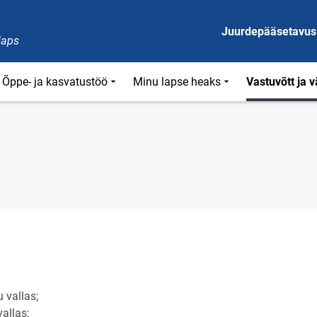
Juurdepääsetavus
laps
Õppe- ja kasvatustöö
Minu lapse heaks
Vastuvõtt ja 
 vallas;
allas;