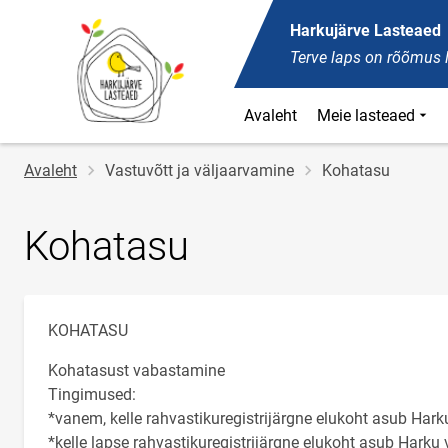
Harkujärve Lasteaed
Terve laps on rõõmus 
Avaleht
Meie lasteaed
Jälglink
Avaleht
Vastuvõtt ja väljaarvamine
Kohatasu
Kohatasu
KOHATASU
Kohatasust vabastamine
Tingimused:
*vanem, kelle rahvastikuregistrijärgne elukoht asub Harku
*kelle lapse rahvastikuregistrijärgne elukoht asub Harku v