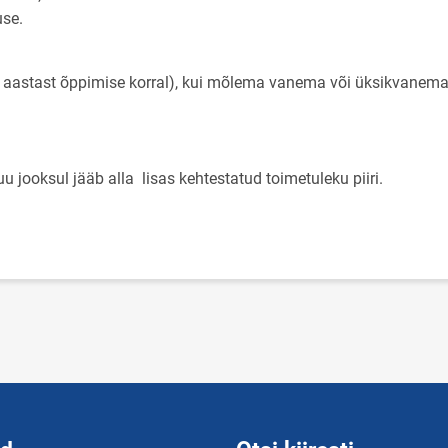
use.
19 aastast õppimise korral), kui mõlema vanema või üksikvanema 
u jooksul jääb alla lisas kehtestatud toimetuleku piiri.