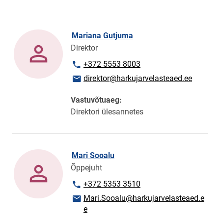
Mariana Gutjuma
Direktor
Telefoninumber
+372 5553 8003
E-posti aadress
direktor@harkujarvelasteaed.ee
Vastuvõtuaeg:
Direktori ülesannetes
Mari Sooalu
Õppejuht
Telefoninumber
+372 5353 3510
E-posti aadress
Mari.Sooalu@harkujarvelasteaed.e
e