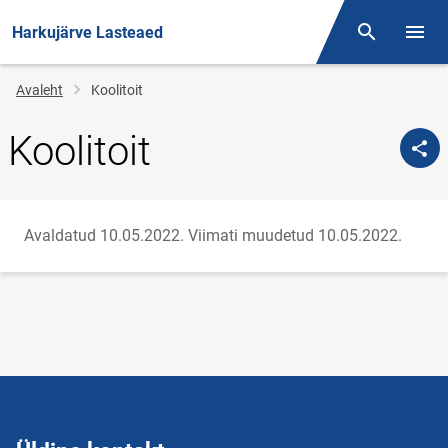
Harkujärve Lasteaed
Otsing
Menüü
Jälglink
Avaleht
Koolitoit
Koolitoit
Avaldatud 10.05.2022.
Viimati muudetud 10.05.2022.