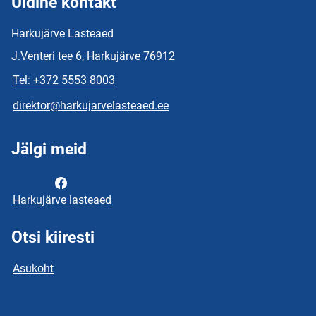
Üldine kontakt
Harkujärve Lasteaed
J.Venteri tee 6, Harkujärve 76912
Tel: +372 5553 8003
direktor@harkujarvelasteaed.ee
Jälgi meid
Harkujärve lasteaed
Otsi kiiresti
Asukoht