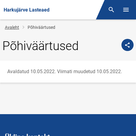
Harkujärve Lasteaed
Otsing
Menüü
Jälglink
Avaleht
Põhiväärtused
Põhiväärtused
Avaldatud 10.05.2022.
Viimati muudetud 10.05.2022.