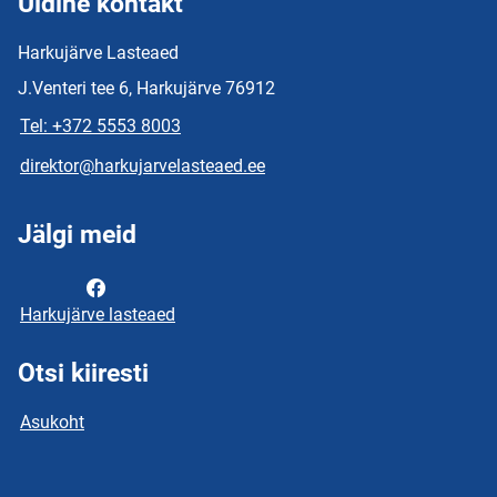
Üldine kontakt
Harkujärve Lasteaed
J.Venteri tee 6, Harkujärve 76912
Tel: +372 5553 8003
direktor@harkujarvelasteaed.ee
Jälgi meid
Harkujärve lasteaed
Otsi kiiresti
Asukoht